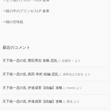
⇒王子様のプロポーズEK 倉庫
⇒鏡の中のプリンセスLP 倉庫
⇒桃の甘味処
最近のコメント
天下統一恋の乱 豊臣秀吉 攻略 恋乱
に
近藤良一
より
天下統一恋の乱 真田 幸村 続編 恋乱
に
真田信之大好き
より
天下統一恋の乱 伊達成実【続編】攻略
に
momo
より
天下統一恋の乱 伊達成実【続編】攻略
に
匿名
より