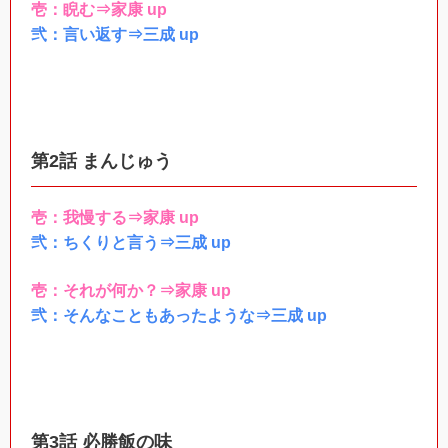
壱：睨む⇒家康 up
弐：言い返す⇒三成 up
第2話 まんじゅう
壱：我慢する⇒家康 up
弐：ちくりと言う⇒三成 up
壱：それが何か？⇒家康 up
弐：そんなこともあったような⇒三成 up
第3話 必勝飯の味