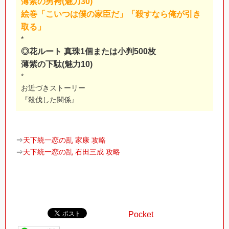
薄紫の男袴(魅力30)
絵巻「こいつは僕の家臣だ」「殺すなら俺が引き
取る」
*
◎花ルート 真珠1個または小判500枚
薄紫の下駄(魅力10)
*
お近づきストーリー
『殺伐した関係』
⇒
天下統一恋の乱 家康 攻略
⇒
天下統一恋の乱 石田三成 攻略
Pocket