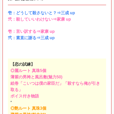
壱：どうして殺さないと？⇒三成 up
弐：殺していいわけない⇒家康 up
壱：言い訳する⇒家康 up
弐：素直に謝る⇒三成 up
【恋の試練】
◎麗ルート 真珠5個
薄紫の男袴と風呂敷(魅力50)
絵巻「こいつは僕の家臣だ」「殺すなら俺が引き
取る」
ボイス付き物語
*
◎艶ルート 真珠3個