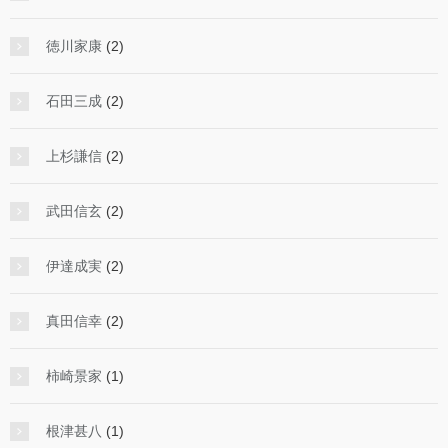
徳川家康
(2)
石田三成
(2)
上杉謙信
(2)
武田信玄
(2)
伊達成実
(2)
真田信幸
(2)
柿崎景家
(1)
根津甚八
(1)